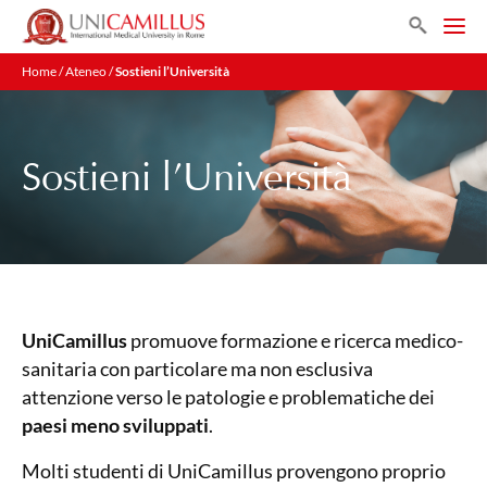
Search
Home
/
Ateneo
/
Sostieni l’Università
Sostieni l’Università
UniCamillus
promuove formazione e ricerca medico-
sanitaria con particolare ma non esclusiva
attenzione verso le patologie e problematiche dei
paesi meno sviluppati
.
Molti studenti di UniCamillus provengono proprio