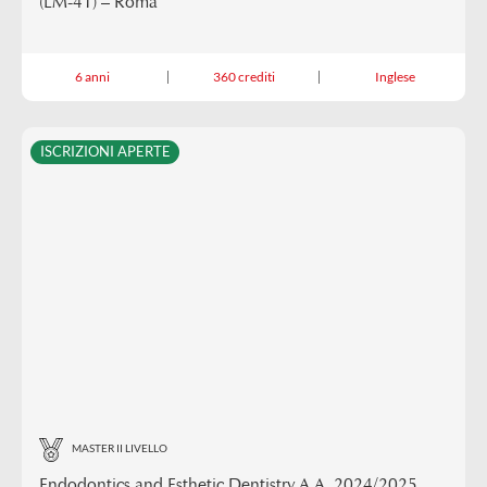
(LM-41) – Roma
6 anni
360 crediti
Inglese
ISCRIZIONI APERTE
MASTER II LIVELLO
Endodontics and Esthetic Dentistry A.A. 2024/2025