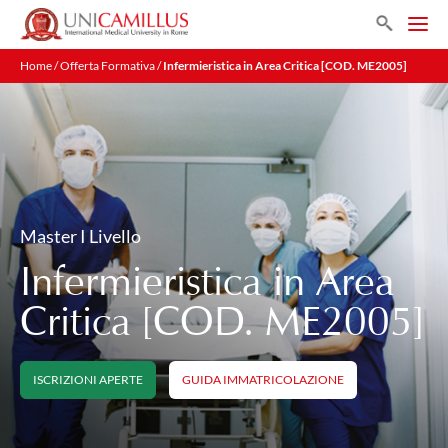
Search
Home
/
Offerta Formativa
/
Infermieristica in Area Critica [COD. ME2005]
Master I Livello
Infermieristica in Area
Critica [COD. ME2005]
ISCRIZIONI APERTE
GUIDA IMMATRICOLAZIONE