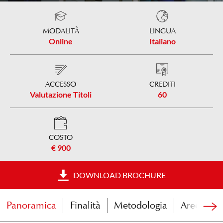
MODALITÀ
LINGUA
Online
Italiano
ACCESSO
CREDITI
Valutazione Titoli
60
COSTO
€ 900
DOWNLOAD BROCHURE
Panoramica
Finalità
Metodologia
Aree di i