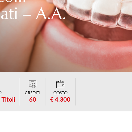
ati – A.A.
O
CREDITI
COSTO
Titoli
60
€ 4.300