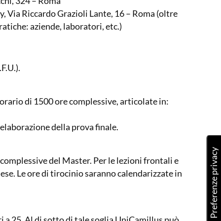
cchi, 324 – Roma
y, Via Riccardo Grazioli Lante, 16 – Roma (oltre
ratiche: aziende, laboratori, etc.)
F.U.).
orario di 1500 ore complessive, articolate in:
’elaborazione della prova finale.
complessive del Master. Per le lezioni frontali e
ese. Le ore di tirocinio saranno calendarizzate in
ri a 25. Al di sotto di tale soglia UniCamillus può