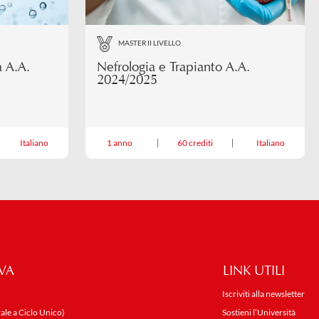
MASTER II LIVELLO
 A.A.
Nefrologia e Trapianto A.A.
2024/2025
Italiano
1 anno
60 crediti
Italiano
VA
LINK UTILI
Iscriviti alla newsletter
ale a Ciclo Unico)
Sostieni l’Università