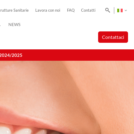
Cerca
trutture Sanitarie
Lavora con noi
FAQ
Contatti
A
NEWS
Contattaci
A. 2024/2025