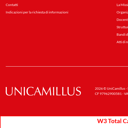
Contatti
La Miss
Indicazioni per la richiesta di informazioni
Organi
Docent
Struttu
Bandi d
Atti di 
2026 © UniCamillus - S
CF 97962900581 - VA
W3 Total Ca