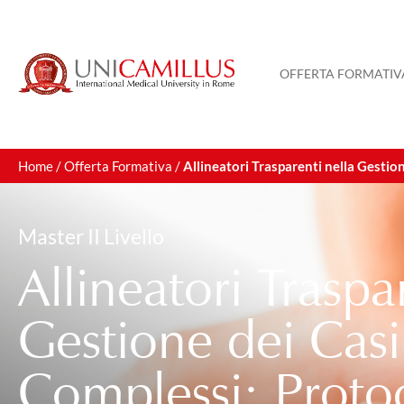
OFFERTA FORMATIV
Home
/
Offerta Formativa
/
Allineatori Trasparenti nella Gestio
Master II Livello
Allineatori Traspa
Gestione dei Casi 
Complessi: Protoc