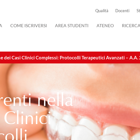
Qualità
Docenti
S
A
COME ISCRIVERSI
AREA STUDENTI
ATENEO
RICERC
ne dei Casi Clinici Complessi: Protocolli Terapeutici Avanzati – A.
renti nella
Clinici
olli