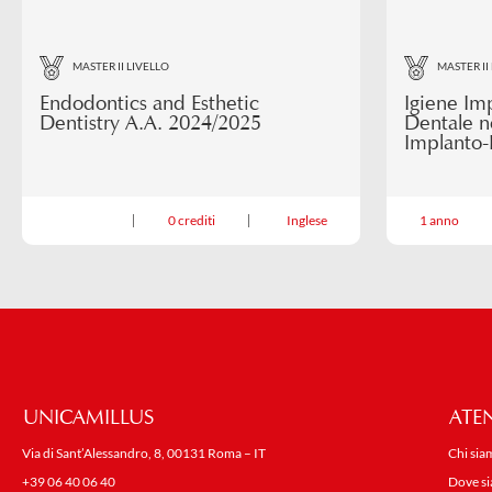
MASTER II LIVELLO
MASTER II
Endodontics and Esthetic
Igiene Imp
Dentistry A.A. 2024/2025
Dentale ne
Implanto-
0 crediti
Inglese
1 anno
UNICAMILLUS
ATE
Via di Sant’Alessandro, 8, 00131 Roma – IT
Chi sia
+39 06 40 06 40
Dove s