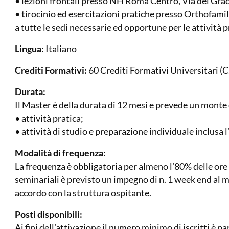
• lezioni frontali presso NH Roma Centro, Via dei Gra
• tirocinio ed esercitazioni pratiche presso Orthofamil
a tutte le sedi necessarie ed opportune per le attività p
Lingua:
Italiano
Crediti Formativi:
60 Crediti Formativi Universitari (C.
Durata:
Il Master è della durata di 12 mesi e prevede un monte 
• attività pratica;
• attività di studio e preparazione individuale inclusa l
Modalità di frequenza:
La frequenza è obbligatoria per almeno l’80% delle ore 
seminariali è previsto un impegno di n. 1 week end al m
accordo con la struttura ospitante.
Posti disponibili:
Ai fini dell’attivazione il numero minimo di iscritti è pa