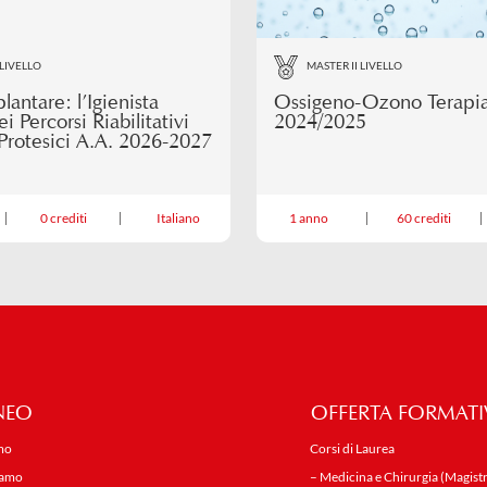
 LIVELLO
MASTER II LIVELLO
lantare: l’Igienista
Ossigeno-Ozono Terapia
i Percorsi Riabilitativi
2024/2025
Protesici A.A. 2026-2027
0 crediti
Italiano
1 anno
60 crediti
NEO
OFFERTA FORMATI
mo
Corsi di Laurea
iamo
– Medicina e Chirurgia (Magistr