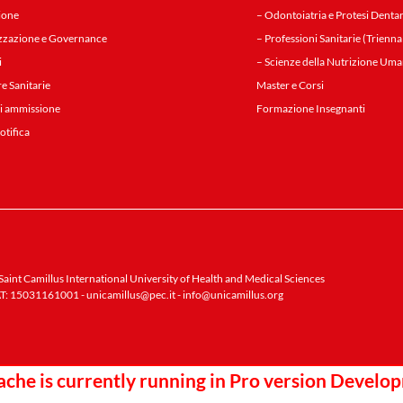
ione
– Odontoiatria e Protesi Dentar
zzazione e Governance
– Professioni Sanitarie (Trienna
i
– Scienze della Nutrizione Uma
re Sanitarie
Master e Corsi
i ammissione
Formazione Insegnanti
notifica
aint Camillus International University of Health and Medical Sciences
T: 15031161001 -
unicamillus@pec.it
-
info@unicamillus.org
che is currently running in Pro version Devel