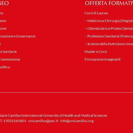
NEO
OFFERTA FORMATI
mo
Corsi di Laurea
iamo
– Medicina e Chirurgia (Magistr
ione
– Odontoiatria e Protesi Dentar
zzazione e Governance
– Professioni Sanitarie (Trienna
i
– Scienze della Nutrizione Uma
re Sanitarie
Master e Corsi
i ammissione
Formazione Insegnanti
notifica
aint Camillus International University of Health and Medical Sciences
T: 15031161001 -
unicamillus@pec.it
-
info@unicamillus.org