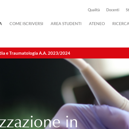
Qualità
Docenti
S
A
COME ISCRIVERSI
AREA STUDENTI
ATENEO
RICERC
edia e Traumatologia A.A. 2023/2024
izzazione in