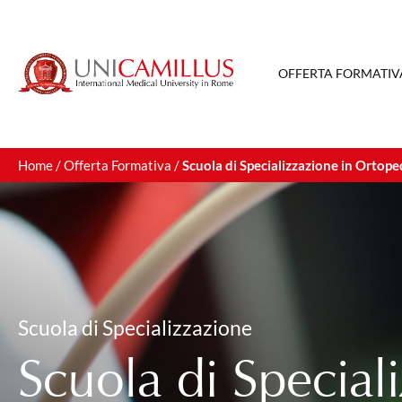
OFFERTA FORMATIV
Home
/
Offerta Formativa
/
Scuola di Specializzazione in Ortop
Scuola di Specializzazione
Scuola di Special