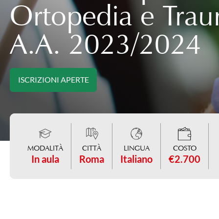
Ortopedia e Trau
A.A. 2023/2024
ISCRIZIONI APERTE
MODALITÀ
CITTÀ
LINGUA
COSTO
In aula
Roma
Italiano
€2.700