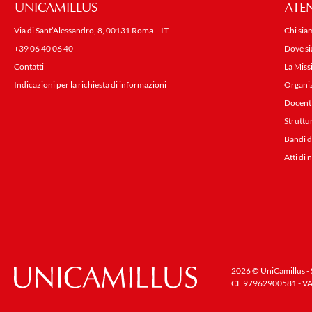
UNICAMILLUS
ATE
Via di Sant’Alessandro, 8, 00131 Roma – IT
Chi sia
+39 06 40 06 40
Dove s
Contatti
La Miss
Indicazioni per la richiesta di informazioni
Organi
Docent
Struttu
Bandi d
Atti di 
2026 © UniCamillus - S
CF 97962900581 - VA