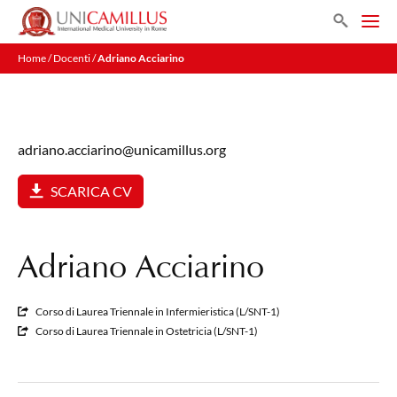
Vai
Search
al
Men
contenuto
Home
/
Docenti
/
Adriano Acciarino
adriano.acciarino@unicamillus.org
SCARICA CV
Adriano Acciarino
Corso di Laurea Triennale in Infermieristica (L/SNT-1)
Corso di Laurea Triennale in Ostetricia (L/SNT-1)