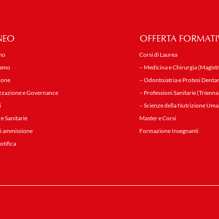
NEO
OFFERTA FORMATI
mo
Corsi di Laurea
iamo
– Medicina e Chirurgia (Magistr
ione
– Odontoiatria e Protesi Dentar
zzazione e Governance
– Professioni Sanitarie (Trienna
i
– Scienze della Nutrizione Uma
re Sanitarie
Master e Corsi
i ammissione
Formazione Insegnanti
notifica