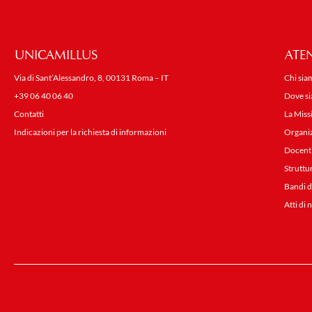
UNICAMILLUS
ATE
Via di Sant’Alessandro, 8, 00131 Roma – IT
Chi sia
+39 06 40 06 40
Dove s
Contatti
La Miss
Indicazioni per la richiesta di informazioni
Organi
Docent
Struttu
Bandi d
Atti di 