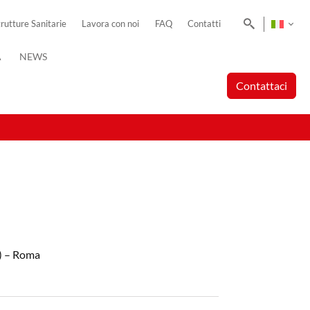
Cerca
trutture Sanitarie
Lavora con noi
FAQ
Contatti
A
NEWS
Contattaci
1) – Roma