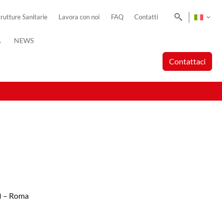
Cerca
trutture Sanitarie
Lavora con noi
FAQ
Contatti
A
NEWS
Contattaci
1) – Roma