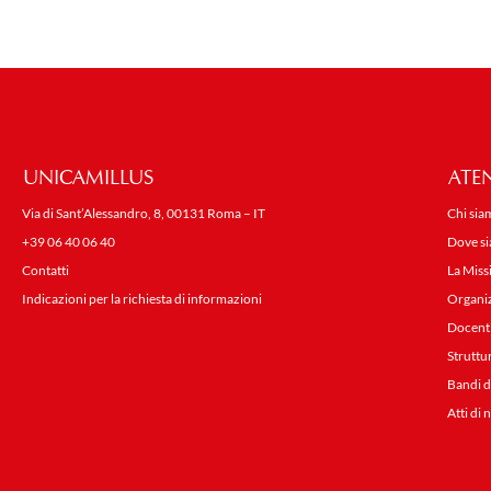
UNICAMILLUS
ATE
Via di Sant’Alessandro, 8, 00131 Roma – IT
Chi sia
+39 06 40 06 40
Dove s
Contatti
La Miss
Indicazioni per la richiesta di informazioni
Organi
Docent
Struttu
Bandi d
Atti di 