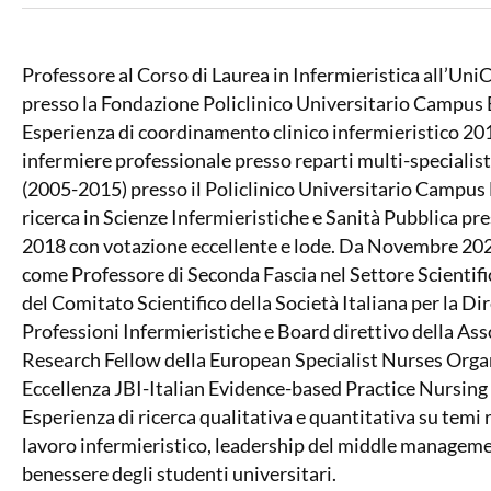
Professore al Corso di Laurea in Infermieristica all’Uni
presso la Fondazione Policlinico Universitario Campus
Esperienza di coordinamento clinico infermieristico 2
infermiere professionale presso reparti multi-specialisti
(2005-2015) presso il Policlinico Universitario Campu
ricerca in Scienze Infermieristiche e Sanità Pubblica pr
2018 con votazione eccellente e lode. Da Novembre 2023
come Professore di Seconda Fascia nel Settore Scient
del Comitato Scientifico della Società Italiana per la D
Professioni Infermieristiche e Board direttivo della Ass
Research Fellow della European Specialist Nurses Organ
Eccellenza JBI-Italian Evidence-based Practice Nursing
Esperienza di ricerca qualitativa e quantitativa su temi re
lavoro infermieristico, leadership del middle manageme
benessere degli studenti universitari.