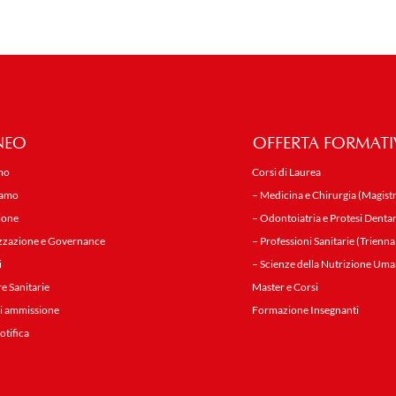
NEO
OFFERTA FORMATI
mo
Corsi di Laurea
iamo
– Medicina e Chirurgia (Magistr
ione
– Odontoiatria e Protesi Dentar
zzazione e Governance
– Professioni Sanitarie (Trienna
i
– Scienze della Nutrizione Uma
re Sanitarie
Master e Corsi
i ammissione
Formazione Insegnanti
notifica