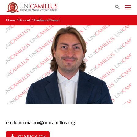
Vai
Search
al
Men
contenuto
Home
/
Docenti
/
Emiliano Maiani
emiliano.maiani@unicamillus.org
SCARICA CV