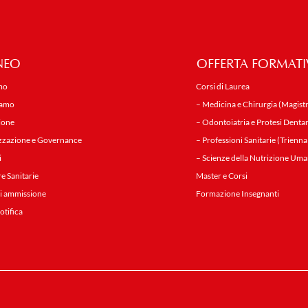
NEO
OFFERTA FORMATI
mo
Corsi di Laurea
iamo
– Medicina e Chirurgia (Magistr
ione
– Odontoiatria e Protesi Dentar
zzazione e Governance
– Professioni Sanitarie (Trienna
i
– Scienze della Nutrizione Uma
re Sanitarie
Master e Corsi
i ammissione
Formazione Insegnanti
notifica