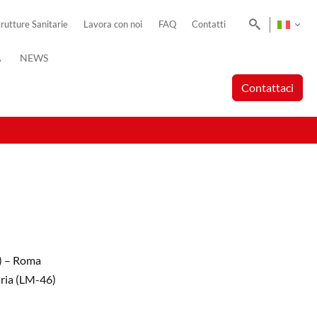
Cerca
trutture Sanitarie
Lavora con noi
FAQ
Contatti
A
NEWS
Contattaci
1) – Roma
aria (LM-46)