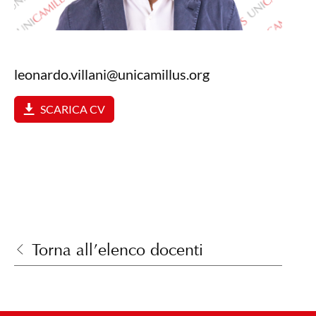
leonardo.villani@unicamillus.org
SCARICA CV
Torna all’elenco docenti