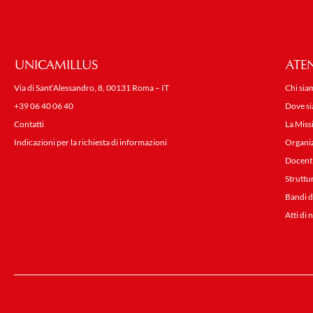
UNICAMILLUS
ATE
Via di Sant’Alessandro, 8, 00131 Roma – IT
Chi sia
+39 06 40 06 40
Dove s
Contatti
La Miss
Indicazioni per la richiesta di informazioni
Organi
Docent
Struttu
Bandi d
Atti di 