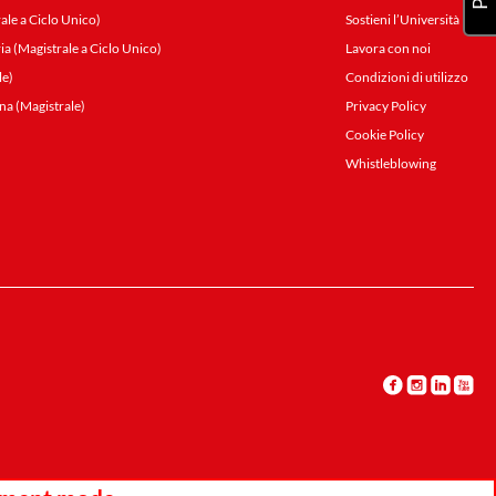
ale a Ciclo Unico)
Sostieni l’Università
ia (Magistrale a Ciclo Unico)
Lavora con noi
le)
Condizioni di utilizzo
na (Magistrale)
Privacy Policy
Cookie Policy
Whistleblowing