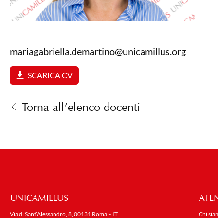
mariagabriella.demartino@unicamillus.org
SCARICA CV
Torna all’elenco docenti
UNICAMILLUS
ATE
Via di Sant’Alessandro, 8, 00131 Roma – IT
Chi sia