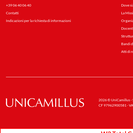
+39 06 40 06 40
Dove s
Contatti
La Miss
Indicazioni per la richiesta di informazioni
Organi
Docent
Struttu
Bandi d
Atti di 
2026 © UniCamillus - S
CF 97962900581 - VA