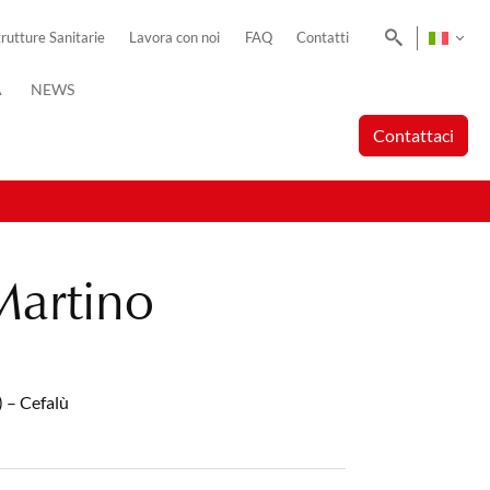
Cerca
trutture Sanitarie
Lavora con noi
FAQ
Contatti
A
NEWS
Contattaci
Martino
 – Cefalù