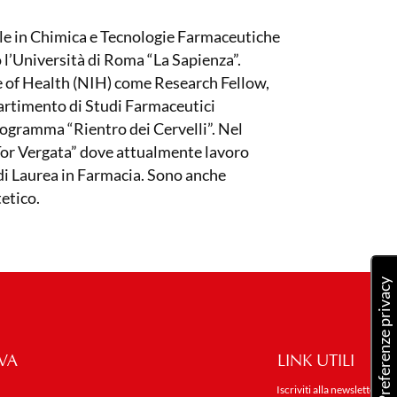
le in Chimica e Tecnologie Farmaceutiche
o l’Università di Roma “La Sapienza”.
te of Health (NIH) come Research Fellow,
ipartimento di Studi Farmaceutici
rogramma “Rientro dei Cervelli”. Nel
“Tor Vergata” dove attualmente lavoro
di Laurea in Farmacia. Sono anche
tetico.
VA
LINK UTILI
Iscriviti alla newsletter