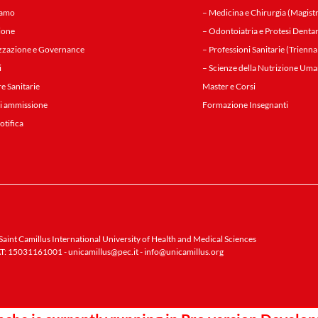
iamo
– Medicina e Chirurgia (Magistr
ione
– Odontoiatria e Protesi Dentar
zzazione e Governance
– Professioni Sanitarie (Trienna
i
– Scienze della Nutrizione Uma
re Sanitarie
Master e Corsi
i ammissione
Formazione Insegnanti
notifica
aint Camillus International University of Health and Medical Sciences
T: 15031161001 -
unicamillus@pec.it
-
info@unicamillus.org