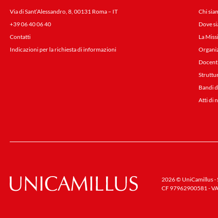
Via di Sant’Alessandro, 8, 00131 Roma – IT
Chi sia
+39 06 40 06 40
Dove s
Contatti
La Miss
Indicazioni per la richiesta di informazioni
Organi
Docent
Struttu
Bandi d
Atti di 
2026 © UniCamillus - S
CF 97962900581 - VA