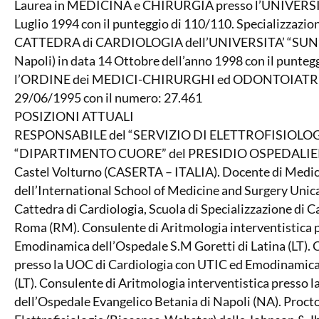
Laurea in MEDICINA e CHIRURGIA presso l’UNIVERSIT
Luglio 1994 con il punteggio di 110/110. Specializzaz
CATTEDRA di CARDIOLOGIA dell’UNIVERSITA’ “SUN” (S
Napoli) in data 14 Ottobre dell’anno 1998 con il puntegg
l’ORDINE dei MEDICI-CHIRURGHI ed ODONTOIATRI de
29/06/1995 con il numero: 27.461
POSIZIONI ATTUALI
RESPONSABILE del “SERVIZIO DI ELETTROFISIOLOGIA
“DIPARTIMENTO CUORE” del PRESIDIO OSPEDALIE
Castel Volturno (CASERTA – ITALIA). Docente di Medicin
dell’International School of Medicine and Surgery Unic
Cattedra di Cardiologia, Scuola di Specializzazione di Ca
Roma (RM). Consulente di Aritmologia interventistica 
Emodinamica dell’Ospedale S.M Goretti di Latina (LT). 
presso la UOC di Cardiologia con UTIC ed Emodinamica
(LT). Consulente di Aritmologia interventistica presso 
dell’Ospedale Evangelico Betania di Napoli (NA). Proctor