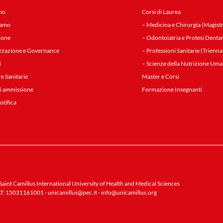
mo
Corsi di Laurea
iamo
– Medicina e Chirurgia (Magistr
ione
– Odontoiatria e Protesi Dentar
zzazione e Governance
– Professioni Sanitarie (Trienna
i
– Scienze della Nutrizione Uma
re Sanitarie
Master e Corsi
i ammissione
Formazione Insegnanti
notifica
aint Camillus International University of Health and Medical Sciences
T: 15031161001 -
unicamillus@pec.it
-
info@unicamillus.org