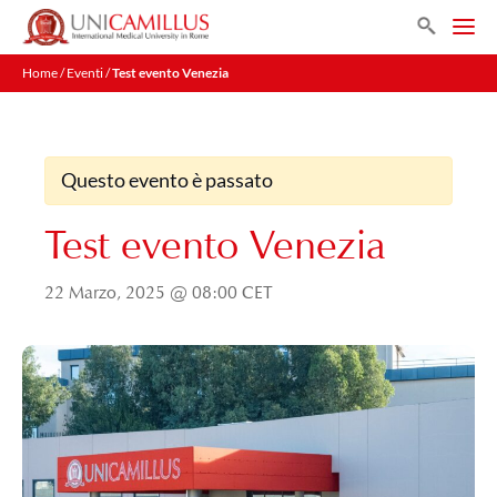
Vai
Search
al
Men
contenuto
Home
/
Eventi
/
Test evento Venezia
Questo evento è passato
Test evento Venezia
22 Marzo, 2025 @ 08:00
CET