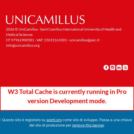
2026 © UniCamillus - Saint Camillus International University of Health and
Medical Sciences
CF 97962900581 - VAT: 15031161001 -
unicamillus@pec.it
-
info@unicamillus.org
W3 Total Cache is currently running in Pro
version Development mode.
Questo sito è registrato su
wpml.org
come sito di sviluppo. Passa a una chiave
del sito di produzione per
remove this banner
.