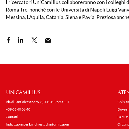
I ricercatori UniCamillus collaboreranno con i colleghi 
Roma Tre, nonché con le Università di Napoli Luigi Vanvite
Messina, L’Aquila, Catania, Siena e Pavia. Preziosa anch
UNICAMILLUS
ATE
Via di Sant’Alessandro, 8, 00131 Roma – IT
Chi sia
+39 06 40 06 40
Dove s
Contatti
La Miss
Indicazioni per la richiesta di informazioni
Organi