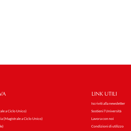
VA
LINK UTILI
Iscriviti alla newsletter
ale a Ciclo Unico)
Sostieni l’Università
ia (Magistrale a Ciclo Unico)
Lavora con noi
le)
Condizioni di utilizzo