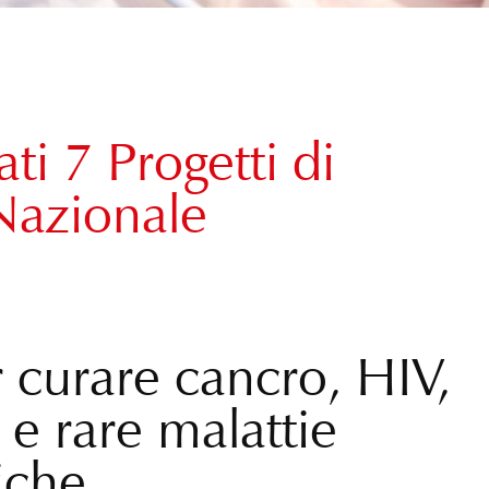
ti 7 Progetti di
 Nazionale
r curare cancro, HIV,
 e rare malattie
iche