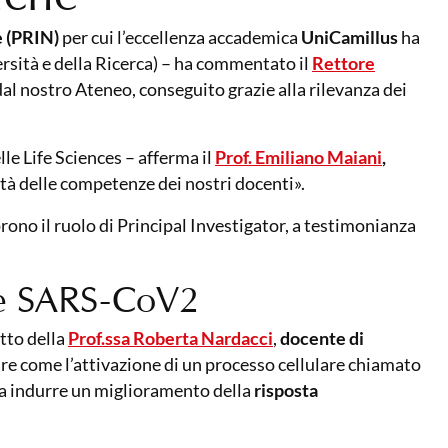
e (PRIN)
per cui l’eccellenza accademica
UniCamillus
ha
rsità e della Ricerca) – ha commentato il
Rettore
l nostro Ateneo, conseguito grazie alla rilevanza dei
le Life Sciences – afferma il
Prof. Emiliano Maiani
,
tà delle competenze dei nostri docenti».
prono il ruolo di Principal Investigator, a testimonianza
V e SARS-CoV2
etto della
Prof.ssa Roberta Nardacci
,
docente di
tare come l’attivazione di un processo cellulare chiamato
 indurre un miglioramento della
risposta