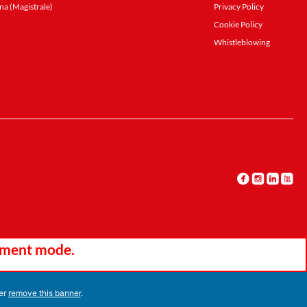
na (Magistrale)
Privacy Policy
Cookie Policy
Whistleblowing
opment mode.
per
remove this banner
.