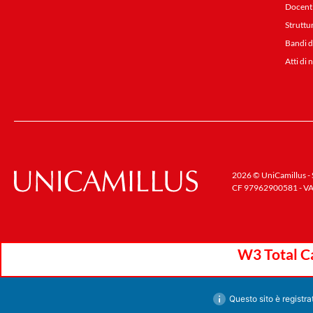
Docent
Struttu
Bandi d
Atti di 
2026 © UniCamillus - S
CF 97962900581 - VA
W3 Total Ca
Questo sito è registr