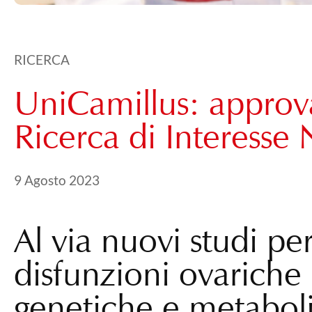
RICERCA
UniCamillus: approva
Ricerca di Interesse
Pubblicato il
9 Agosto 2024
9 Agosto 2023
Al via nuovi studi pe
disfunzioni ovariche
genetiche e metabol