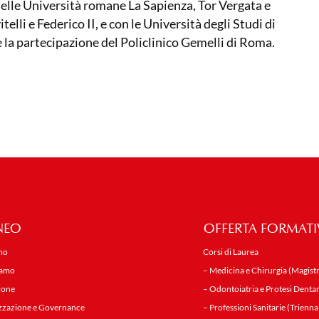
delle Università romane La Sapienza, Tor Vergata e
lli e Federico II, e con le Università degli Studi di
e la partecipazione del Policlinico Gemelli di Roma.
NEO
OFFERTA FORMATI
mo
Corsi di Laurea
iamo
– Medicina e Chirurgia (Magistr
ione
– Odontoiatria e Protesi Dentar
zzazione e Governance
– Professioni Sanitarie (Trienna