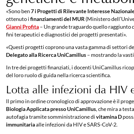
«Sono ben
7 i Progetti di Rilevante Interesse Nazional
ottenuto i
finanziamenti del MUR
(Ministero dell’Unive
Gianni Profita
– Un grande traguardo quello raggiunto da
fini terapeutici e diagnostici dei progetti presentati».
«Questi progetti coprono una vasta gamma di settori del
Delegato alla Ricerca UniCamillus
– mostrando la vasti
In tre dei progetti finanziati, i docenti UniCamillus rico
del loro ruolo di guida nella ricerca scientifica.
Lotta alle infezioni da HI
Il primo in ordine cronologico di approvazione è il prog
Biologia Applicata presso UniCamillus
, che mira a tes
autofagia tramite somministrazione di
vitamina D
possa
immunitaria
alle infezioni da HIV e SARS-CoV-2.