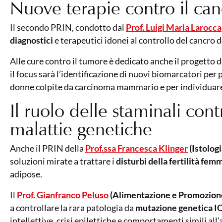
Nuove terapie contro il canc
Il secondo PRIN, condotto dal
Prof. Luigi Maria Larocca
diagnostici
e terapeutici idonei al controllo del cancro de
Alle cure contro il tumore è dedicato anche il progetto d
il focus sarà l’identificazione di nuovi biomarcatori per p
donne colpite da carcinoma mammario e per individuare 
Il ruolo delle staminali cont
malattie genetiche
Anche il PRIN della
Prof.ssa Francesca Klinger
(Istologi
soluzioni mirate a trattare i
disturbi della fertilità femm
adipose.
Il
Prof. Gianfranco Peluso
(Alimentazione e Promozione
a controllare la rara patologia da
mutazione genetica 
intellettive, crisi epilettiche e comportamenti simili al