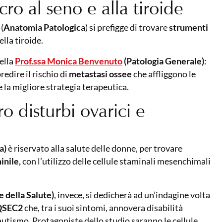
ro al seno e alla tiroide
(
Anatomia Patologica
) si prefigge di trovare
strumenti
lla tiroide.
ella
Prof.ssa Monica Benvenuto
(Patologia Generale)
:
redire il rischio di
metastasi ossee
che affliggono le
la migliore strategia terapeutica.
ro disturbi ovarici e
a)
è riservato alla salute delle donne, per trovare
inile,
con l’utilizzo delle cellule staminali mesenchimali
 della Salute)
, invece, si dedicherà ad un’indagine volta
IQSEC2
che, tra i suoi sintomi, annovera disabilità
l’autismo. Protagoniste dello studio saranno le cellule