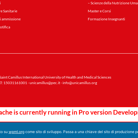
i
– Scienze della Nutrizione Uma
re Sanitarie
Master e Corsi
i ammissione
Formazione Insegnanti
notifica
aint Camillus International University of Health and Medical Sciences
T: 15031161001 -
unicamillus@pec.it
-
info@unicamillus.org
che is currently running in Pro version Devel
ato su
wpml.org
come sito di sviluppo. Passa a una chiave del sito di produzione 