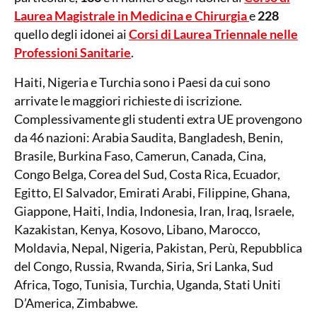
Laurea Magistrale in Medicina
e Chirurgia
e
228
quello degli idonei ai
Corsi di Laurea Triennale nelle
Professioni Sanitarie
.
Haiti, Nigeria e Turchia sono i Paesi da cui sono
arrivate le maggiori richieste di iscrizione.
Complessivamente gli studenti extra UE provengono
da 46 nazioni: Arabia Saudita, Bangladesh, Benin,
Brasile, Burkina Faso, Camerun, Canada, Cina,
Congo Belga, Corea del Sud, Costa Rica, Ecuador,
Egitto, El Salvador, Emirati Arabi, Filippine, Ghana,
Giappone, Haiti, India, Indonesia, Iran, Iraq, Israele,
Kazakistan, Kenya, Kosovo, Libano, Marocco,
Moldavia, Nepal, Nigeria, Pakistan, Perù, Repubblica
del Congo, Russia, Rwanda, Siria, Sri Lanka, Sud
Africa, Togo, Tunisia, Turchia, Uganda, Stati Uniti
D’America, Zimbabwe.