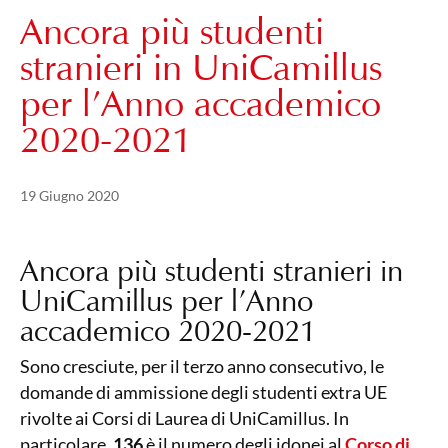
Ancora più studenti
stranieri in UniCamillus
per l’Anno accademico
2020-2021
Pubblicato il
21 Maggio 2024
19 Giugno 2020
Ancora più studenti stranieri in
UniCamillus per l’Anno
accademico 2020-2021
Sono cresciute, per il terzo anno consecutivo, le
domande di ammissione degli studenti extra UE
rivolte ai Corsi di Laurea di UniCamillus. In
particolare,
136
è il numero degli idonei al
Corso di