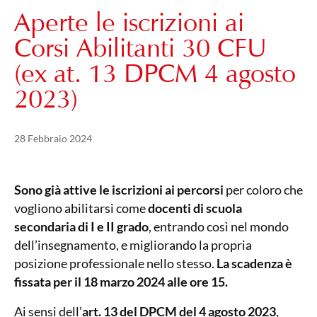
Aperte le iscrizioni ai
Corsi Abilitanti 30 CFU
(ex at. 13 DPCM 4 agosto
2023)
Pubblicato il
21 Maggio 2024
28 Febbraio 2024
Sono già attive le
iscrizioni ai percorsi
per coloro che
vogliono abilitarsi come
docenti di scuola
secondaria di I e II grado
, entrando così nel mondo
dell’insegnamento, e migliorando la propria
posizione professionale nello stesso.
La scadenza è
fissata per il 18 marzo 2024 alle ore 15.
Ai sensi dell’
art. 13 del DPCM del 4 agosto 2023
,