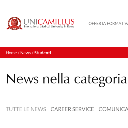
Vai
al
contenuto
OFFERTA FORMATIV
Home
/
News
/
Studenti
News nella categori
TUTTE LE NEWS
CAREER SERVICE
COMUNICA