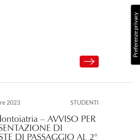
Carica altri
l
re 2023
STUDENTI
2024
ontoiatria – AVVISO PER
ESENTAZIONE DI
STE DI PASSAGGIO AL 2°