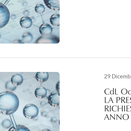
Pubblicato i
29 Dicemb
21 Maggio 
CdL Od
LA PR
RICHIE
ANNO