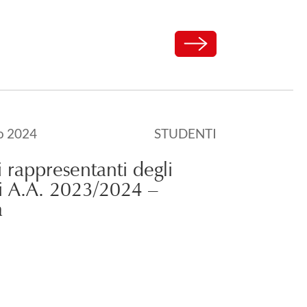
Carica altri
l
o 2024
STUDENTI
2024
i rappresentanti degli
i A.A. 2023/2024 –
a