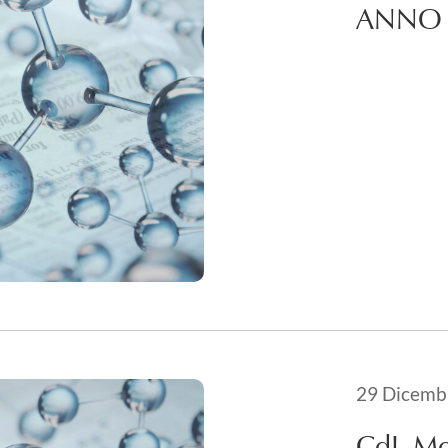
ANNO
Pubblicato i
29 Dicemb
21 Maggio 
CdL Me