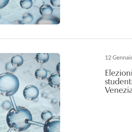
Pubblicato i
12 Gennai
21 Maggio 
Elezion
student
Venezi