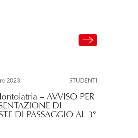
Carica altri
l
re 2023
STUDENTI
2024
ontoiatria – AVVISO PER
ESENTAZIONE DI
STE DI PASSAGGIO AL 3°