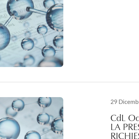
Pubblicato i
29 Dicemb
21 Maggio 
CdL Od
LA PR
RICHIE