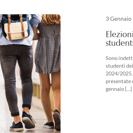
Pubblicato i
3 Gennaio
3 Gennaio 
Elezion
student
Sono indette
studenti dei
2024/2025. 
presentate d
gennaio […]