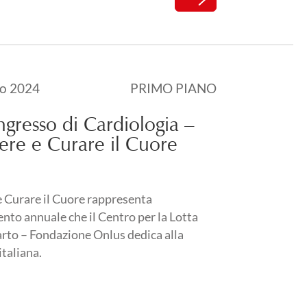
Carica altri
l
io 2024
PRIMO PIANO
 2025
gresso di Cardiologia –
re e Curare il Cuore
 Curare il Cuore rappresenta
nto annuale che il Centro per la Lotta
arto – Fondazione Onlus dedica alla
italiana.