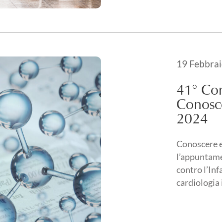
Pubblicato i
19 Febbra
11 Gennaio
41° Con
Conosce
2024
Conoscere e
l’appuntame
contro l’Inf
cardiologia 