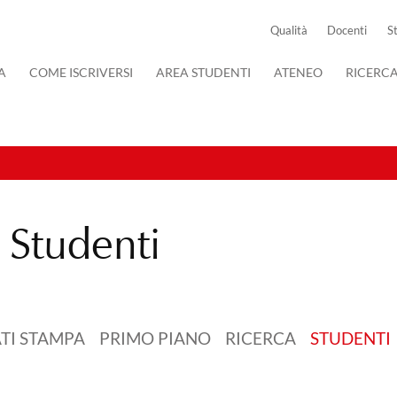
Qualità
Docenti
S
A
COME ISCRIVERSI
AREA STUDENTI
ATENEO
RICERC
a
Studenti
TI STAMPA
PRIMO PIANO
RICERCA
STUDENTI