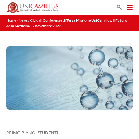
Vai
Search
al
Men
contenuto
Home
/
News
/
Ciclo di Conferenze di Terza Missione UniCamillus: Il Futuro
della Medicina | 7 novembre 2023
PRIMO PIANO
,
STUDENTI