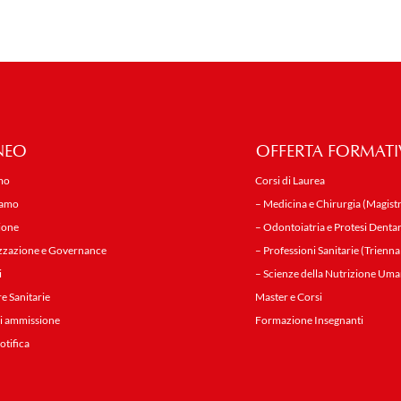
NEO
OFFERTA FORMATI
mo
Corsi di Laurea
iamo
– Medicina e Chirurgia (Magistr
ione
– Odontoiatria e Protesi Dentar
zzazione e Governance
– Professioni Sanitarie (Trienna
i
– Scienze della Nutrizione Uma
re Sanitarie
Master e Corsi
i ammissione
Formazione Insegnanti
notifica