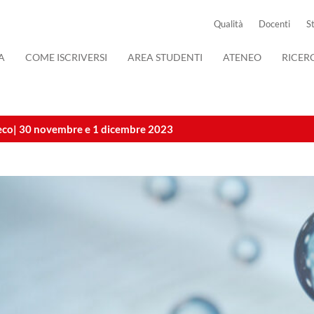
Qualità
Docenti
S
A
COME ISCRIVERSI
AREA STUDENTI
ATENEO
RICER
eco| 30 novembre e 1 dicembre 2023