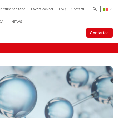
Cerca
trutture Sanitarie
Lavora con noi
FAQ
Contatti
CA
NEWS
Contattaci