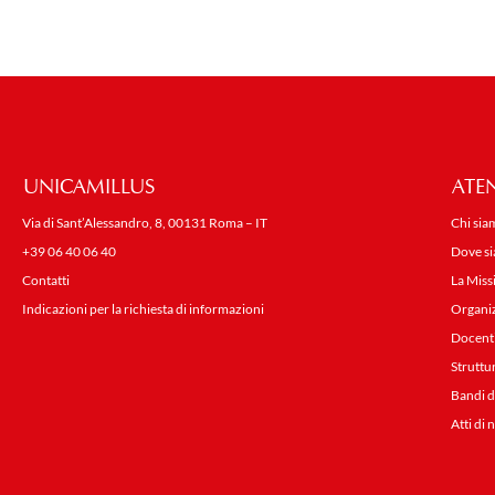
UNICAMILLUS
ATE
Via di Sant’Alessandro, 8, 00131 Roma – IT
Chi sia
+39 06 40 06 40
Dove s
Contatti
La Miss
Indicazioni per la richiesta di informazioni
Organi
Docent
Struttu
Bandi d
Atti di 