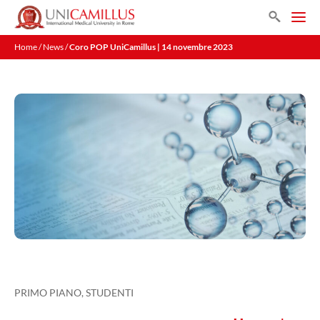
Vai
Search
al
Men
contenuto
Home
/
News
/
Coro POP UniCamillus | 14 novembre 2023
PRIMO PIANO
,
STUDENTI