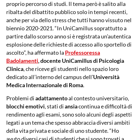
proprio percorso di studi. Il tema però è salito alla
ribalta del dibattito pubblico solo in tempi recenti,
anche per via dello stress che tutti hanno vissuto nel
biennio 2020-2021. “In UniCamillus soprattutto a
partire dallo scorso anno si è registrata un’autentica
esplosione delle richieste di accesso allo sportello di
ascolto”, ha affermato la
Professoressa
Badolamenti
, docente UniCamillus di Psicologia
Clinica
, che riceve gli studenti nello spazio loro
dedicato all’interno del campus dell’
Università
Medica Internazionale di Roma
.
Problemi di
adattamento
al contesto universitario,
blocchi emotivi
, stati di
ansia
continua e difficoltà di
rendimento agli esami, sono solo alcuni degli aspetti
legati a un tema che spesso abbraccia diversi ambiti
della vita privata e sociale di uno studente. “Ho
avuto diversi casi di studenti che si sono trovati a