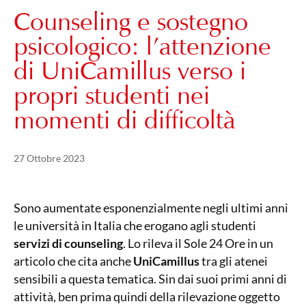
Counseling e sostegno
psicologico: l’attenzione
di UniCamillus verso i
propri studenti nei
momenti di difficoltà
Pubblicato il
21 Maggio 2024
27 Ottobre 2023
Sono aumentate esponenzialmente negli ultimi anni
le università in Italia che erogano agli studenti
servizi di counseling
. Lo rileva il Sole 24 Ore in un
articolo che cita anche
UniCamillus
tra gli atenei
sensibili a questa tematica. Sin dai suoi primi anni di
attività, ben prima quindi della rilevazione oggetto