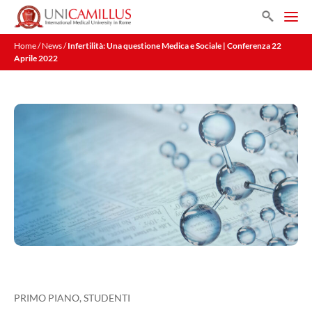
Vai
Search
al
Men
contenuto
Home
/
News
/
Infertilità: Una questione Medica e Sociale | Conferenza 22
Aprile 2022
PRIMO PIANO
,
STUDENTI