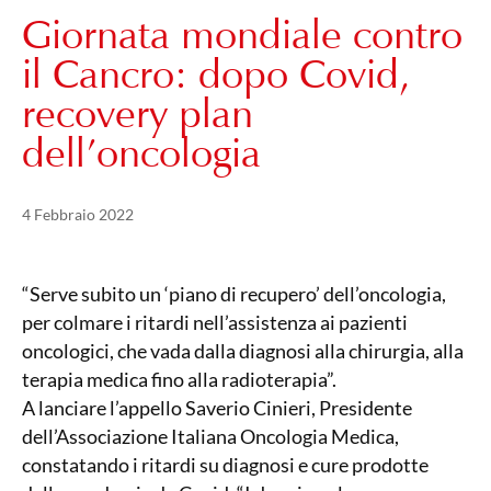
Giornata mondiale contro
il Cancro: dopo Covid,
recovery plan
dell’oncologia
Pubblicato il
21 Maggio 2024
4 Febbraio 2022
“Serve subito un ‘piano di recupero’ dell’oncologia,
per colmare i ritardi nell’assistenza ai pazienti
oncologici, che vada dalla diagnosi alla chirurgia, alla
terapia medica fino alla radioterapia”.
A lanciare l’appello Saverio Cinieri, Presidente
dell’Associazione Italiana Oncologia Medica,
constatando i ritardi su diagnosi e cure prodotte