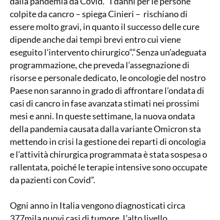
dalla pandemia da Covid. “I danni per le persone
colpite da cancro – spiega Cinieri – rischiano di
essere molto gravi, in quanto il successo delle cure
dipende anche dai tempi brevi entro cui viene
eseguito l’intervento chirurgico”.“Senza un’adeguata
programmazione, che preveda l’assegnazione di
risorse e personale dedicato, le oncologie del nostro
Paese non saranno in grado di affrontare l’ondata di
casi di cancro in fase avanzata stimati nei prossimi
mesi e anni. In queste settimane, la nuova ondata
della pandemia causata dalla variante Omicron sta
mettendo in crisi la gestione dei reparti di oncologia
e l’attività chirurgica programmata è stata sospesa o
rallentata, poiché le terapie intensive sono occupate
da pazienti con Covid”.
Ogni anno in Italia vengono diagnosticati circa
377mila nuovi casi di tumore. L’alto livello