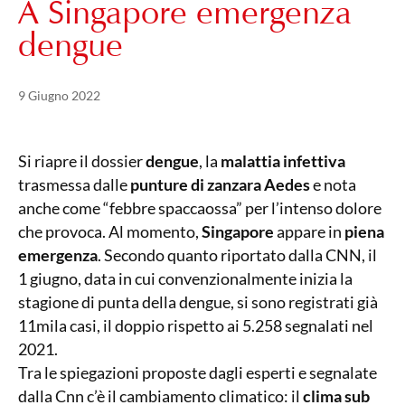
A Singapore emergenza
dengue
Pubblicato il
21 Maggio 2024
9 Giugno 2022
Si riapre il dossier
dengue
, la
malattia infettiva
trasmessa dalle
punture di zanzara Aedes
e nota
anche come “febbre spaccaossa” per l’intenso dolore
che provoca. Al momento,
Singapore
appare in
piena
emergenza
. Secondo quanto riportato dalla CNN, il
1 giugno, data in cui convenzionalmente inizia la
stagione di punta della dengue, si sono registrati già
11mila casi, il doppio rispetto ai 5.258 segnalati nel
2021.
Tra le spiegazioni proposte dagli esperti e segnalate
dalla Cnn c’è il cambiamento climatico: il
clima sub