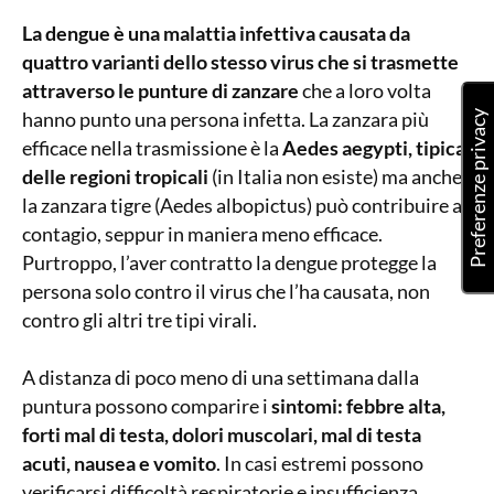
La dengue è una malattia infettiva causata da
quattro varianti dello stesso virus che si trasmette
attraverso le punture di zanzare
che a loro volta
hanno punto una persona infetta. La zanzara più
efficace nella trasmissione è la
Aedes aegypti, tipica
delle regioni tropicali
(in Italia non esiste) ma anche
la zanzara tigre (Aedes albopictus) può contribuire al
contagio, seppur in maniera meno efficace.
Purtroppo, l’aver contratto la dengue protegge la
persona solo contro il virus che l’ha causata, non
contro gli altri tre tipi virali.
A distanza di poco meno di una settimana dalla
puntura possono comparire i
sintomi: febbre alta,
forti mal di testa, dolori muscolari, mal di testa
acuti, nausea e vomito
. In casi estremi possono
verificarsi difficoltà respiratorie e insufficienza