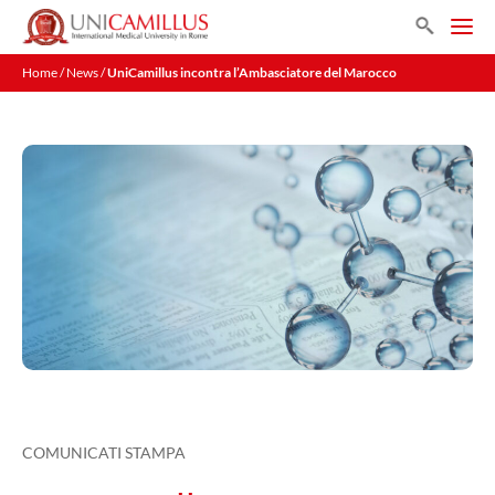
Vai
Search
al
Men
contenuto
Home
/
News
/
UniCamillus incontra l’Ambasciatore del Marocco
COMUNICATI STAMPA