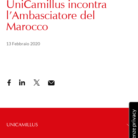
UniCamillus incontra
l’Ambasciatore del
Marocco
Pubblicato il
21 Maggio 2024
13 Febbraio 2020
UNICAMILLUS