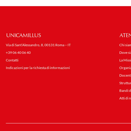
UNICAMILLUS
ATE
Via di Sant’Alessandro, 8, 00131 Roma – IT
Chi sia
+39 06 40 06 40
Dove s
Contatti
La Miss
Indicazioni per la richiesta di informazioni
Organi
Docent
Struttu
Bandi d
Atti di 