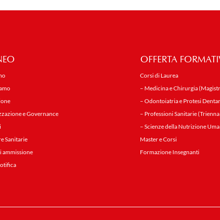
NEO
OFFERTA FORMATI
mo
Corsi di Laurea
iamo
– Medicina e Chirurgia (Magistr
ione
– Odontoiatria e Protesi Dentar
zzazione e Governance
– Professioni Sanitarie (Trienna
i
– Scienze della Nutrizione Uma
re Sanitarie
Master e Corsi
i ammissione
Formazione Insegnanti
notifica