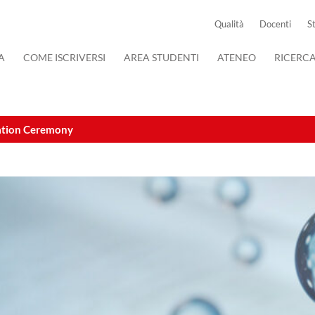
Qualità
Docenti
S
A
COME ISCRIVERSI
AREA STUDENTI
ATENEO
RICERC
uation Ceremony