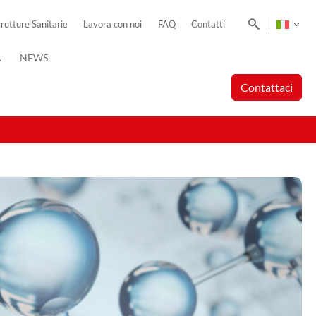
Cerca
trutture Sanitarie
Lavora con noi
FAQ
Contatti
A
NEWS
Contattaci