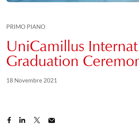
PRIMO PIANO
UniCamillus Internati
Graduation Ceremo
Pubblicato il
11 Gennaio 2025
18 Novembre 2021