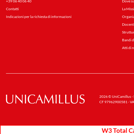
+39 06 40 06 40
Dove s
Contatti
La Miss
Indicazioni per la richiesta di informazioni
Organi
Docent
Struttu
Bandi d
Atti di 
2026 © UniCamillus - S
CF 97962900581 - VA
W3 Total Ca