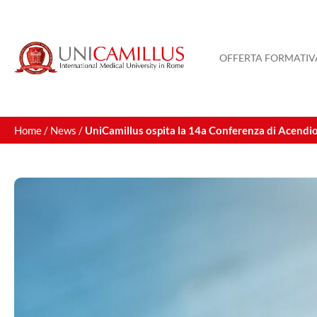
Vai
al
contenuto
OFFERTA FORMATIV
Home
/
News
/
UniCamillus ospita la 14a Conferenza di Acendi