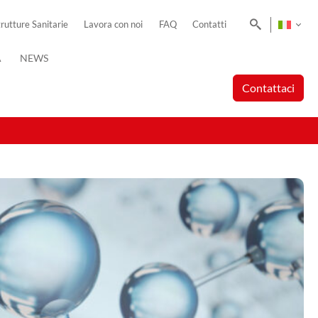
Cerca
trutture Sanitarie
Lavora con noi
FAQ
Contatti
A
NEWS
Contattaci