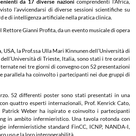
venienti da 17 diverse nazioni
comprendenti l’Africa,
visto l’avvicendarsi di diverse sessioni scientifiche su
e di intelligenza artificiale nella pratica clinica.
el Rettore Gianni Profita, da un evento musicale di opera
da, USA, la Prof.ssa Ulla Mari Kinnunen dell’Università di
ll’Università di Trieste, Italia, sono stati i tre oratori
alternate nei tre giorni di convegno con 52 presentazioni
parallela ha coinvolto i partecipanti nei due gruppi di
o. 52 differenti poster sono stati presentati in una
con quattro esperti internazionali, Prof. Kenrick Cato,
. Patrick Weber ha ispirato e coinvolto i partecipanti
rning in ambito infermieristico. Una tavola rotonda con
ogie infermieristiche standard FinCC, ICNP, NANDA-I,
o uso e la loro interoperabilità.