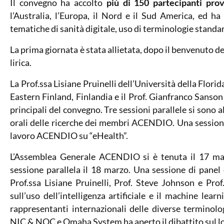
Il convegno ha accolto
più di 150 partecipanti pro
l’Australia, l’Europa, il Nord e il Sud America, ed ha 
tematiche di sanità digitale, uso di terminologie standard 
La prima giornata è stata allietata, dopo il benvenuto d
lirica.
La Prof.ssa Lisiane Pruinelli dell’Università della Flori
Eastern Finland, Finlandia e il Prof. Gianfranco Sanson de
principali del convegno. Tre sessioni parallele si sono 
orali delle ricerche dei membri ACENDIO. Una sessione 
lavoro ACENDIO su “eHealth”.
L’Assemblea Generale ACENDIO si è tenuta il 17 marz
sessione parallela il 18 marzo. Una sessione di panel 
Prof.ssa Lisiane Pruinelli, Prof. Steve Johnson e Prof
sull’uso dell’intelligenza artificiale e il machine lea
rappresentanti internazionali delle diverse terminol
NIC & NOC e Omaha System ha aperto il dibattito sul lor