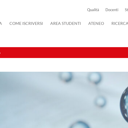
Qualità
Docenti
S
A
COME ISCRIVERSI
AREA STUDENTI
ATENEO
RICERC
o