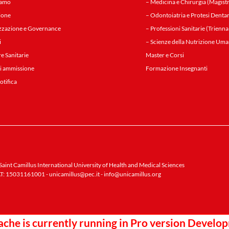
iamo
– Medicina e Chirurgia (Magistr
ione
– Odontoiatria e Protesi Dentar
zzazione e Governance
– Professioni Sanitarie (Trienna
i
– Scienze della Nutrizione Uma
re Sanitarie
Master e Corsi
i ammissione
Formazione Insegnanti
notifica
aint Camillus International University of Health and Medical Sciences
T: 15031161001 -
unicamillus@pec.it
-
info@unicamillus.org
che is currently running in Pro version Devel