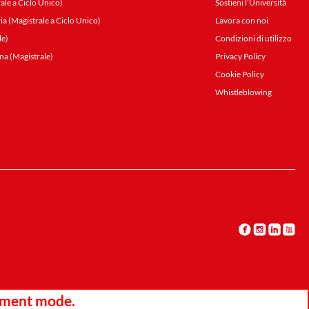
ale a Ciclo Unico)
Sostieni l’Università
ia (Magistrale a Ciclo Unico)
Lavora con noi
le)
Condizioni di utilizzo
na (Magistrale)
Privacy Policy
Cookie Policy
Whistleblowing
opment mode.