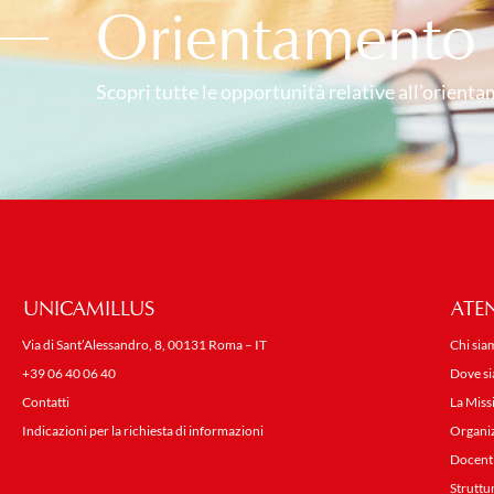
Orientamento i
Scopri tutte le opportunità relative all’orienta
UNICAMILLUS
ATE
Via di Sant’Alessandro, 8, 00131 Roma – IT
Chi sia
+39 06 40 06 40
Dove s
Contatti
La Miss
Indicazioni per la richiesta di informazioni
Organi
Docent
Struttu