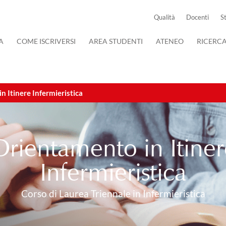
Qualità
Docenti
S
A
COME ISCRIVERSI
AREA STUDENTI
ATENEO
RICERC
n Itinere Infermieristica
Orientamento in Itiner
Infermieristica
Corso di Laurea Triennale in Infermieristica