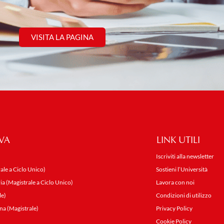
VISITA LA PAGINA
VA
LINK UTILI
Iscriviti alla newsletter
ale a Ciclo Unico)
Sostieni l’Università
ia (Magistrale a Ciclo Unico)
Lavora con noi
le)
Condizioni di utilizzo
na (Magistrale)
Privacy Policy
Cookie Policy