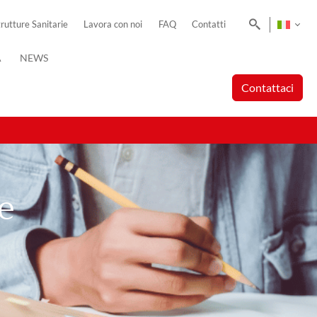
Cerca
trutture Sanitarie
Lavora con noi
FAQ
Contatti
A
NEWS
Contattaci
e