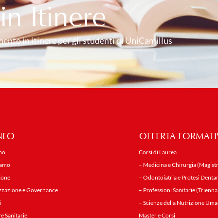
n Itinere
mento in itinere per gli studenti di UniCamillus
NEO
OFFERTA FORMATI
mo
Corsi di Laurea
iamo
– Medicina e Chirurgia (Magistr
ione
– Odontoiatria e Protesi Dentar
zzazione e Governance
– Professioni Sanitarie (Trienna
i
– Scienze della Nutrizione Uma
re Sanitarie
Master e Corsi