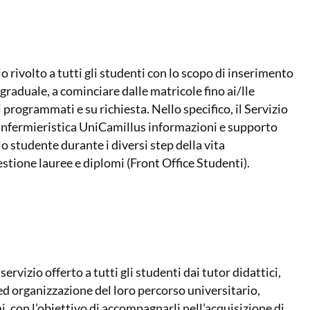
io rivolto a tutti gli studenti con lo scopo di inserimento
raduale, a cominciare dalle matricole fino ai/lle
 programmati e su richiesta. Nello specifico, il Servizio
 Infermieristica UniCamillus informazioni e supporto
o studente durante i diversi step della vita
gestione lauree e diplomi (Front Office Studenti).
servizio offerto a tutti gli studenti dai tutor didattici,
ed organizzazione del loro percorso universitario,
i, con l’obiettivo di accompagnarli nell’acquisizione di