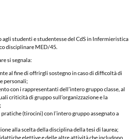
o agli studenti e studentesse del CdS in Infermieristica
fico disciplinare MED/45.
are si segnala:
 al fine di offrirgli sostegno in caso di difficoltà di
e personali;
nto con i rappresentanti dell’intero gruppo classe, al
ali criticità di gruppo sull’organizzazione e la
;
à pratiche (tirocini) con l’intero gruppo assegnato a
ne alla scelta della disciplina della tesi di laurea;
idattiche elettive e delle altre attività che includono