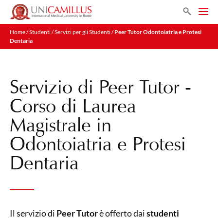
Search
Home
/
Studenti
/
Servizi per gli Studenti
/
Peer Tutor Odontoiatria e Protesi
Dentaria
Servizio di Peer Tutor -
Corso di Laurea
Magistrale in
Odontoiatria e Protesi
Dentaria
Il servizio di
Peer Tutor
è offerto dai
studenti