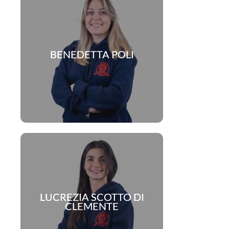
org
e
BENEDETTA POLI
i
!
org
a
l
ù
LUCREZIA SCOTTO DI
CLEMENTE