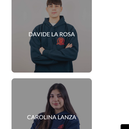
org
d
DAVIDE LA ROSA
e
a
org
l
e
CAROLINA LANZA
i